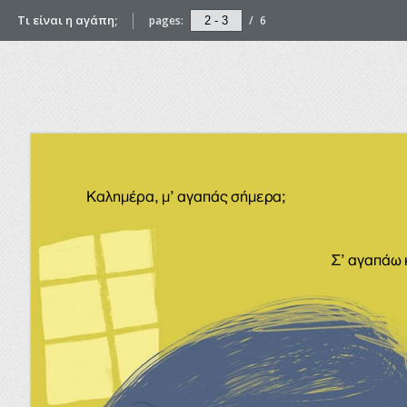
Τι είναι η αγάπη;
pages:
/
6