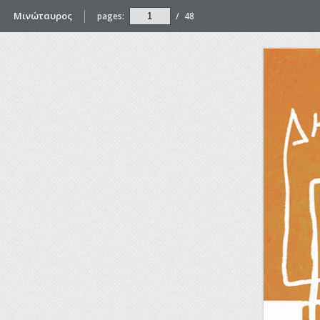
Μινώταυρος
pages:
/
48