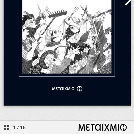
1
/
16