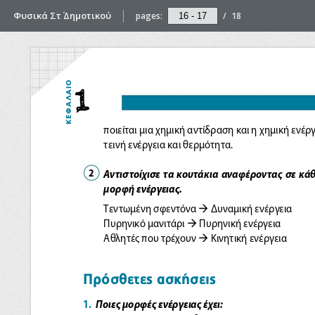
Φυσικά Στ΄ Δημοτικού
pages:
/
18