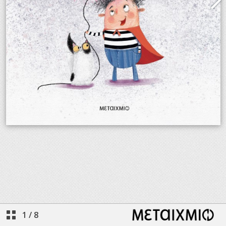
1
/
8