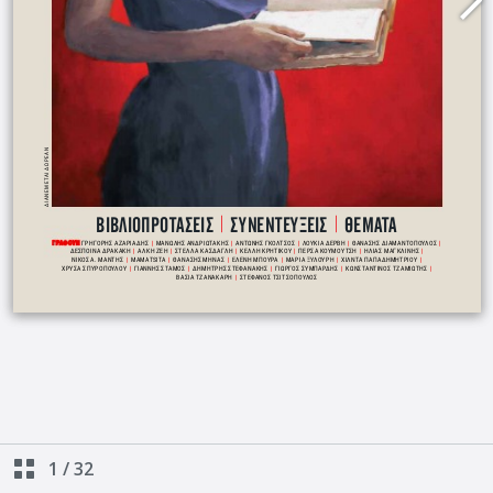
1
/
32